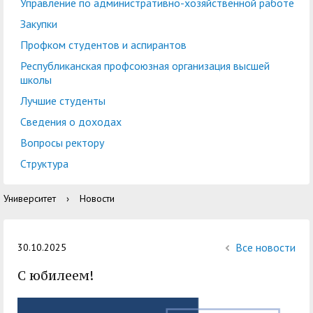
центр
педагогического
Управление по административно-хозяйственной работе
общественностью
образования
Закупки
Международная
Управление по
Профком студентов и аспирантов
Центр тестирования
Центр развития
деятельность
административно-
Республиканская профсоюзная организация высшей
иностранных граждан
компетенций
школы
хозяйственной работе
по русскому языку
государственных и
Лучшие студенты
Закупки
Профком студентов и
муниципальных
Сведения о доходах
аспирантов
служащих
Вопросы ректору
Республиканская
Центр русского языка
Лучшие студенты
Совет родителей
Структура
профсоюзная
как иностранного
(законных
Сведения о доходах
Университет
›
Новости
организация высшей
представителей)
Вопросы ректору
школы
несовершеннолетних
Структура
обучающихся ГАГУ
Все новости
30.10.2025
Образовательный
С юбилеем!
Информация о
модуль «Обучение
предоставлении