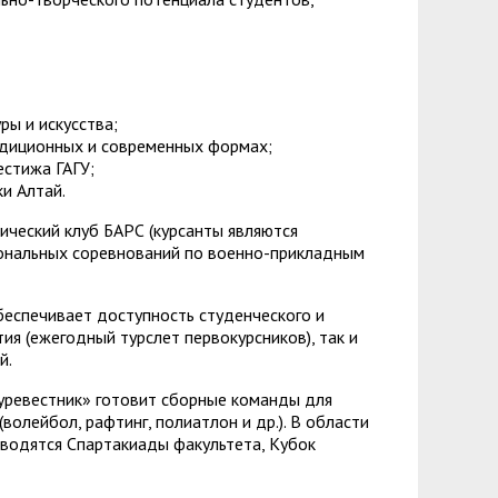
зопасности
менты
пасность
овой грамотности
ского образования
ры и искусства;
й государственных и муниципальных
радиционных и современных формах;
естижа ГАГУ;
сть
и Алтай.
 представителей) несовершеннолетних
ческий клуб БАРС (курсанты являются
иональных соревнований по военно-прикладным
ая организация высшей школы
нии академического отпуска обучающимся
обеспечивает доступность студенческого и
ия (ежегодный турслет первокурсников), так и
й.
уревестник» готовит сборные команды для
олейбол, рафтинг, полиатлон и др.). В области
водятся Спартакиады факультета, Кубок