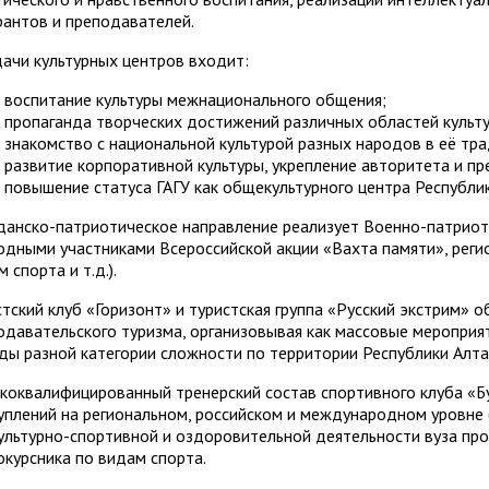
Управление комплексной бе
Методические и иные доку
рантов и преподавателей.
тов
Антитеррористическая безо
Региональный центр финанс
дачи культурных центров входит:
Обращения граждан
Центр развития педагогиче
воспитание культуры межнационального общения;
пропаганда творческих достижений различных областей культу
 русскому языку
Центр цифрового развития
Центр развития компетенци
знакомство с национальной культурой разных народов в её т
развитие корпоративной культуры, укрепление авторитета и пр
служащих
м с общественностью
Международная деятельно
повышение статуса ГАГУ как общекультурного центра Республик
Совет родителей (законных
данско-патриотическое направление реализует Военно-патриоти
ной работе
Закупки
одными участниками Всероссийской акции «Вахта памяти», рег
обучающихся ГАГУ
 спорта и т.д.).
Республиканская профсоюзн
ием»
Информация о предоставле
стский клуб «Горизонт» и туристская группа «Русский экстрим» 
Сведения о доходах
одавательского туризма, организовывая как массовые мероприят
ды разной категории сложности по территории Республики Алта
Структура
коквалифицированный тренерский состав спортивного клуба «Б
уплений на региональном, российском и международном уровне (в
ультурно-спортивной и оздоровительной деятельности вуза про
окурсника по видам спорта.