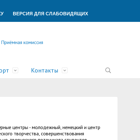
КУ
ВЕРСИЯ ДЛЯ СЛАБОВИДЯЩИХ
Приёмная комиссия
орт
Контакты
ление
ической помощи
ований
ая
сть
билимпикс»
тека
ик"
беспечения учебного процесса
ский центр
У
рные центры - молодежный, немецкий и центр
учета и финансового контроля
о образования
ы
а и университеты»
еского творчества, совершенствования
льно-творческого потенциала студентов,