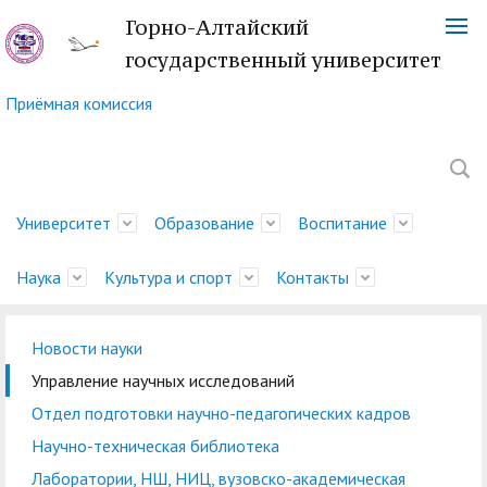
Горно-Алтайский
государственный университет
Приёмная комиссия
Университет
Образование
Воспитание
Наука
Культура и спорт
Контакты
Новости науки
Обращение ректора
Факультеты
Управление
Новости науки
Немецкий культурный
Телефонный справочник
История
Учебно-методическое
Центр социально-
Управление научных
Центр языка и культуры
Платежные реквизиты
Управление научных исследований
молодежной политики
центр
управление
психологической
исследований
Китая
Ученый совет
Символика ГАГУ
Администрация
Карта корпусов
Отдел подготовки научно-педагогических кадров
и воспитательной
помощи
Методический совет
Отдел подготовки
Туристский клуб
Образовательная
Научно-техническая
Спортивный клуб
Военный учебный центр
Карта сайта
Отдел
Научно-техническая библиотека
деятельности
ГАГУ
научно-педагогических
"Горизонт"
деятельность
Совет по
библиотека
"Буревестник"
при ГАГУ
делопроизводства
Лаборатории, НШ, НИЦ, вузовско-академическая