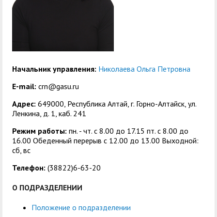
центр
педагогического
общественностью
образования
Международная
Управление по
Центр тестирования
Центр развития
деятельность
административно-
иностранных граждан
компетенций
хозяйственной работе
по русскому языку
государственных и
Начальник управления:
Николаева Ольга Петровна
Закупки
Профком студентов и
муниципальных
E-mail:
crn@gasu.ru
аспирантов
служащих
Адрес:
649000, Республика Алтай, г. Горно-Алтайск, ул.
Республиканская
Центр русского языка
Лучшие студенты
Совет родителей
Ленкина, д. 1, каб. 241
профсоюзная
как иностранного
(законных
Режим работы:
пн. - чт. с 8.00 до 17.15 пт. c 8.00 до
Сведения о доходах
16.00 Обеденный перерыв с 12.00 до 13.00 Выходной:
организация высшей
представителей)
сб, вс
Вопросы ректору
школы
несовершеннолетних
Телефон:
(38822)6-63-20
Структура
обучающихся ГАГУ
О ПОДРАЗДЕЛЕНИИ
Образовательный
Информация о
модуль «Обучение
предоставлении
Положение о подразделении