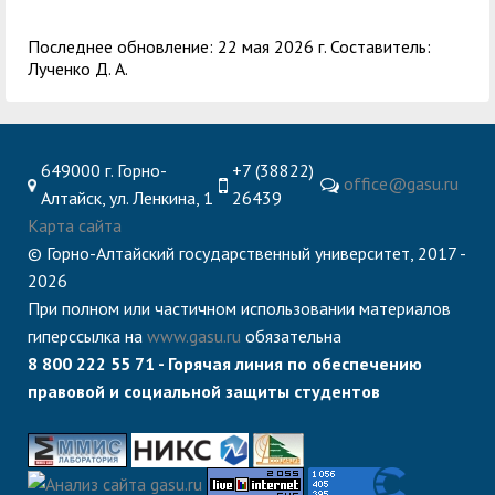
служением»
академического
отпуска обучающимся
Последнее обновление: 22 мая 2026 г. Составитель:
Лученко Д. А.
649000 г. Горно-
+7 (38822)
office@gasu.ru
Алтайск, ул. Ленкина, 1
26439
Карта сайта
© Горно-Алтайский государственный университет, 2017 -
2026
При полном или частичном использовании материалов
гиперссылка на
www.gasu.ru
обязательна
8 800 222 55 71 - Горячая линия по обеспечению
правовой и социальной защиты студентов