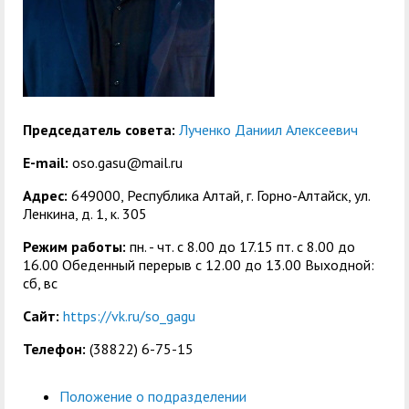
центр
педагогического
общественностью
образования
Международная
Управление по
Центр тестирования
Центр развития
деятельность
административно-
иностранных граждан
компетенций
хозяйственной работе
по русскому языку
государственных и
Председатель совета:
Лученко Даниил Алексеевич
Закупки
Профком студентов и
муниципальных
E-mail:
oso.gasu@mail.ru
аспирантов
служащих
Адрес:
649000, Республика Алтай, г. Горно-Алтайск, ул.
Республиканская
Центр русского языка
Лучшие студенты
Совет родителей
Ленкина, д. 1, к. 305
профсоюзная
как иностранного
(законных
Режим работы:
пн. - чт. с 8.00 до 17.15 пт. c 8.00 до
Сведения о доходах
16.00 Обеденный перерыв с 12.00 до 13.00 Выходной:
организация высшей
представителей)
сб, вс
Вопросы ректору
школы
несовершеннолетних
Сайт:
https://vk.ru/so_gagu
Структура
обучающихся ГАГУ
Телефон:
(38822) 6-75-15
Образовательный
Информация о
модуль «Обучение
предоставлении
Положение о подразделении