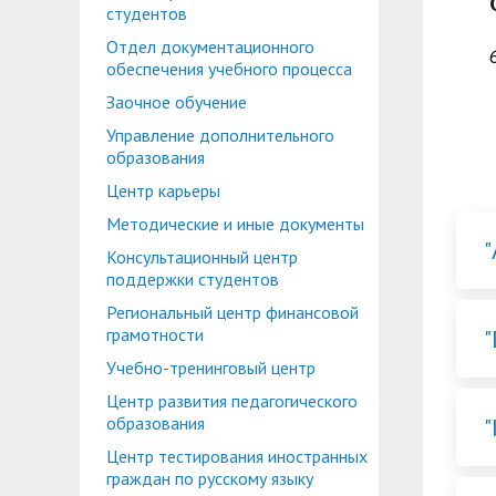
Планово-финансовое управление
Центр карьеры
студентов
Отдел документационного
Координационный центр
Консультационный центр поддержки студен
обеспечения учебного процесса
Противодействие коррупции
Учебно-тренинговый центр
Заочное обучение
Управление дополнительного
Охрана труда
Центр тестирования иностранных граждан по
образования
Центр по информационной политике и связя
Центр карьеры
Центр русского языка как иностранного
Методические и иные документы
Управление по административно-хозяйствен
Консультационный центр
Профком студентов и аспирантов
поддержки студентов
Образовательный модуль «Обучение служен
Региональный центр финансовой
Лучшие студенты
"
грамотности
Вопросы ректору
Учебно-тренинговый центр
Центр развития педагогического
образования
Центр тестирования иностранных
граждан по русскому языку