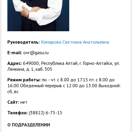
центр
педагогического
общественностью
образования
Международная
Управление по
Центр тестирования
Центр развития
деятельность
административно-
иностранных граждан
компетенций
хозяйственной работе
по русскому языку
государственных и
Руководитель:
Комарова Светлана Анатольевна
Закупки
Профком студентов и
муниципальных
E-mail:
ovr@gasu.ru
аспирантов
служащих
Адрес:
649000, Республика Алтай, г. Горно-Алтайск, ул.
Республиканская
Центр русского языка
Лучшие студенты
Совет родителей
Ленкина, д. 1, каб. 305
профсоюзная
как иностранного
(законных
Режим работы:
пн. - чт. с 8.00 до 17.15 пт. c 8.00 до
Сведения о доходах
16.00 Обеденный перерыв с 12.00 до 13.00 Выходной:
организация высшей
представителей)
сб, вс
Вопросы ректору
школы
несовершеннолетних
Сайт:
нет
Структура
обучающихся ГАГУ
Телефон:
(38822) 6-75-15
Образовательный
Информация о
модуль «Обучение
предоставлении
О ПОДРАЗДЕЛЕНИИ