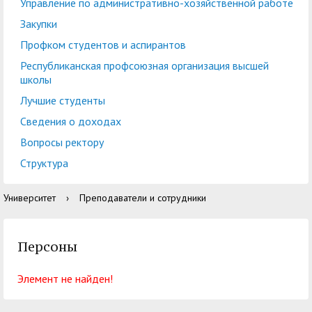
центр
педагогического
Управление по административно-хозяйственной работе
общественностью
образования
Закупки
Международная
Управление по
Профком студентов и аспирантов
Центр тестирования
Центр развития
деятельность
административно-
Республиканская профсоюзная организация высшей
иностранных граждан
компетенций
школы
хозяйственной работе
по русскому языку
государственных и
Лучшие студенты
Закупки
Профком студентов и
муниципальных
Сведения о доходах
аспирантов
служащих
Вопросы ректору
Республиканская
Центр русского языка
Лучшие студенты
Совет родителей
Структура
профсоюзная
как иностранного
(законных
Сведения о доходах
Университет
›
Преподаватели и сотрудники
организация высшей
представителей)
Вопросы ректору
школы
несовершеннолетних
Персоны
Структура
обучающихся ГАГУ
Образовательный
Информация о
Элемент не найден!
модуль «Обучение
предоставлении