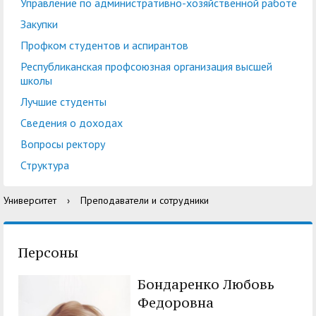
центр
педагогического
Управление по административно-хозяйственной работе
общественностью
образования
Закупки
Международная
Управление по
Профком студентов и аспирантов
Центр тестирования
Центр развития
деятельность
административно-
Республиканская профсоюзная организация высшей
иностранных граждан
компетенций
школы
хозяйственной работе
по русскому языку
государственных и
Лучшие студенты
Закупки
Профком студентов и
муниципальных
Сведения о доходах
аспирантов
служащих
Вопросы ректору
Республиканская
Центр русского языка
Лучшие студенты
Совет родителей
Структура
профсоюзная
как иностранного
(законных
Сведения о доходах
Университет
›
Преподаватели и сотрудники
организация высшей
представителей)
Вопросы ректору
школы
несовершеннолетних
Структура
обучающихся ГАГУ
Персоны
Образовательный
Информация о
Бондаренко Любовь
модуль «Обучение
предоставлении
Федоровна