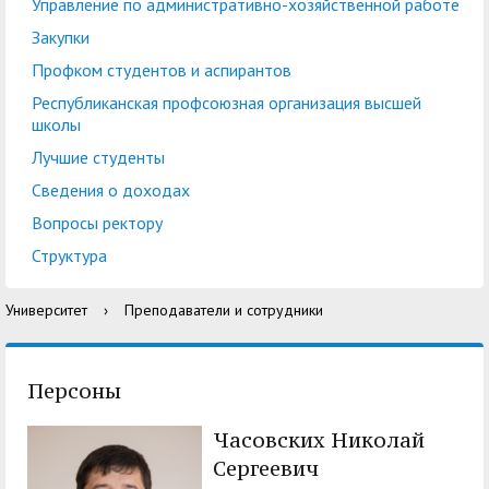
центр
педагогического
Управление по административно-хозяйственной работе
общественностью
образования
Закупки
Международная
Управление по
Профком студентов и аспирантов
Центр тестирования
Центр развития
деятельность
административно-
Республиканская профсоюзная организация высшей
иностранных граждан
компетенций
школы
хозяйственной работе
по русскому языку
государственных и
Лучшие студенты
Закупки
Профком студентов и
муниципальных
Сведения о доходах
аспирантов
служащих
Вопросы ректору
Республиканская
Центр русского языка
Лучшие студенты
Совет родителей
Структура
профсоюзная
как иностранного
(законных
Сведения о доходах
Университет
›
Преподаватели и сотрудники
организация высшей
представителей)
Вопросы ректору
школы
несовершеннолетних
Структура
обучающихся ГАГУ
Персоны
Образовательный
Информация о
Часовских Николай
модуль «Обучение
предоставлении
Сергеевич