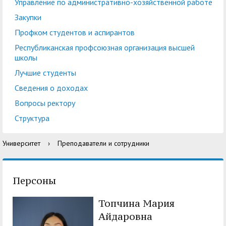
центр
педагогического
Управление по административно-хозяйственной работе
общественностью
образования
Закупки
Международная
Управление по
Профком студентов и аспирантов
Центр тестирования
Центр развития
деятельность
административно-
Республиканская профсоюзная организация высшей
иностранных граждан
компетенций
школы
хозяйственной работе
по русскому языку
государственных и
Лучшие студенты
Закупки
Профком студентов и
муниципальных
Сведения о доходах
аспирантов
служащих
Вопросы ректору
Республиканская
Центр русского языка
Лучшие студенты
Совет родителей
Структура
профсоюзная
как иностранного
(законных
Сведения о доходах
Университет
›
Преподаватели и сотрудники
организация высшей
представителей)
Вопросы ректору
школы
несовершеннолетних
Структура
обучающихся ГАГУ
Персоны
Образовательный
Информация о
Топчина Мария
модуль «Обучение
предоставлении
Айдаровна