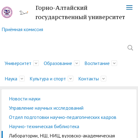
Горно-Алтайский
государственный университет
Приёмная комиссия
Университет
Образование
Воспитание
Наука
Культура и спорт
Контакты
Новости науки
Обращение ректора
Факультеты
Управление
Новости науки
Немецкий культурный
Телефонный справочник
История
Учебно-методическое
Центр социально-
Управление научных
Центр языка и культуры
Платежные реквизиты
Управление научных исследований
молодежной политики
центр
управление
психологической
исследований
Китая
Ученый совет
Символика ГАГУ
Администрация
Карта корпусов
Отдел подготовки научно-педагогических кадров
и воспитательной
помощи
Методический совет
Отдел подготовки
Туристский клуб
Образовательная
Научно-техническая
Спортивный клуб
Военный учебный центр
Карта сайта
Отдел
Научно-техническая библиотека
деятельности
ГАГУ
научно-педагогических
"Горизонт"
деятельность
Совет по
библиотека
"Буревестник"
при ГАГУ
делопроизводства
Лаборатории, НШ, НИЦ, вузовско-академическая