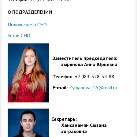
служением»
академического
отпуска обучающимся
О ПОДРАЗДЕЛЕНИИ
Положение о СНО
Устав СНО
Заместитель председателя:
Зырянова Анна Юрьевна
Телефон:
+7 983-328-34-88
E-mail:
Zyryanova_16@mail.ru
Секретарь:
Хансанамян Сюзана
Зограковна