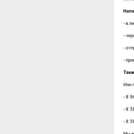
Напо
- в 
- чер
- отп
- пр
Такж
Или 
- 8 9
- 8 3
- 8 3
Мы ж