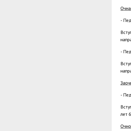
Очна
- Пе
Всту
напр
-
Пед
Всту
напр
Заоч
- Пе
Всту
лет 6
Очно