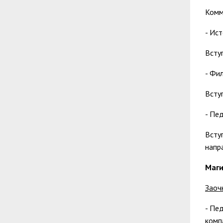
Комм
-
Исто
Всту
-
Фил
Всту
-
Пед
Всту
напр
Маги
Заоч
-
Пед
комп