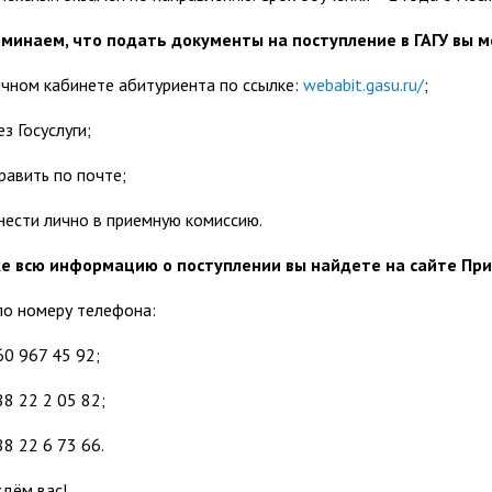
минаем, что подать документы на поступление в ГАГУ вы 
личном кабинете абитуриента по ссылке:
webabit.gasu.ru/
;
ез Госуслуги;
равить по почте;
инести лично в приемную комиссию.
е всю информацию о поступлении вы найдете на сайте При
по номеру телефона:
60 967 45 92;
88 22 2 05 82;
88 22 6 73 66.
дём вас!