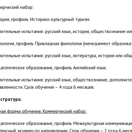
ерческий набор:
рия, профиль Историко-культурный туризм.
пительные испытания: русский язык, история, обществознание или
ология, профиль Прикладная филология (менеджмент образоват
пительные испытания: русский язык, литература, история или общ
агогическое образование, профиль Английский язык.
пительные испытания: русский язык, обществознание, дополнит
авленности. Срок обучения – 4 года 6 месяцев.
стратура.
ная форма обучения. Коммерческий набор:
агогическое образование, профиль Межкультурная коммуникация
лексный экзамен по направлению. Срок обучения – 2 года 6 меся