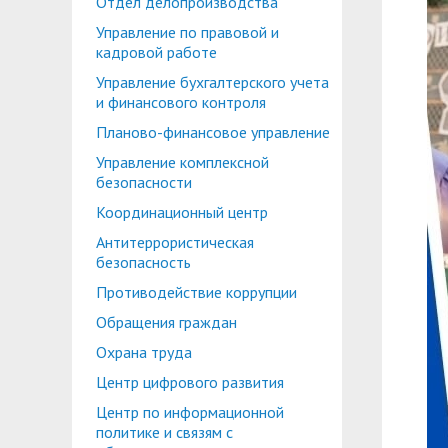
Отдел делопроизводства
Планово-финансовое управление
Центр карьеры
Управление по правовой и
Координационный центр
Консультационный центр поддержки студен
кадровой работе
Управление бухгалтерского учета
Противодействие коррупции
Учебно-тренинговый центр
и финансового контроля
Охрана труда
Центр тестирования иностранных граждан по
Планово-финансовое управление
Управление комплексной
Центр по информационной политике и связя
безопасности
Центр русского языка как иностранного
Управление по административно-хозяйствен
Координационный центр
Антитеррористическая
Профком студентов и аспирантов
безопасность
Образовательный модуль «Обучение служен
Лучшие студенты
Противодействие коррупции
Обращения граждан
Вопросы ректору
Охрана труда
Центр цифрового развития
Центр по информационной
политике и связям с