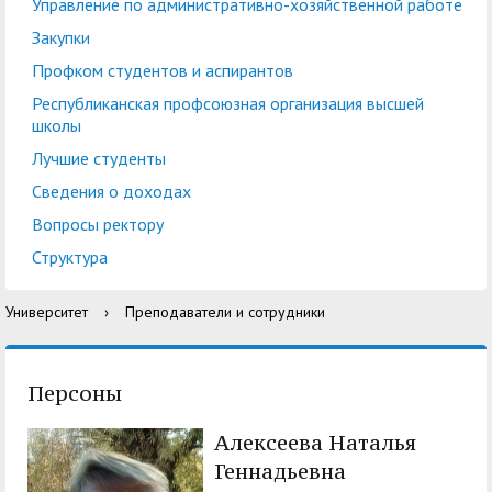
центр
педагогического
Управление по административно-хозяйственной работе
общественностью
образования
Закупки
Международная
Управление по
Профком студентов и аспирантов
Центр тестирования
Центр развития
деятельность
административно-
Республиканская профсоюзная организация высшей
иностранных граждан
компетенций
школы
хозяйственной работе
по русскому языку
государственных и
Лучшие студенты
Закупки
Профком студентов и
муниципальных
Сведения о доходах
аспирантов
служащих
Вопросы ректору
Республиканская
Центр русского языка
Лучшие студенты
Совет родителей
Структура
профсоюзная
как иностранного
(законных
Сведения о доходах
Университет
›
Преподаватели и сотрудники
организация высшей
представителей)
Вопросы ректору
школы
несовершеннолетних
Структура
обучающихся ГАГУ
Персоны
Образовательный
Информация о
Алексеева Наталья
модуль «Обучение
предоставлении
Геннадьевна